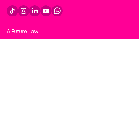




A Future Law
Cursos
Para empresas
Conteúdos gratuitos
Blog
Contato
Sou Future Lawyer
Fique por dentro dos próximos lançamentos: